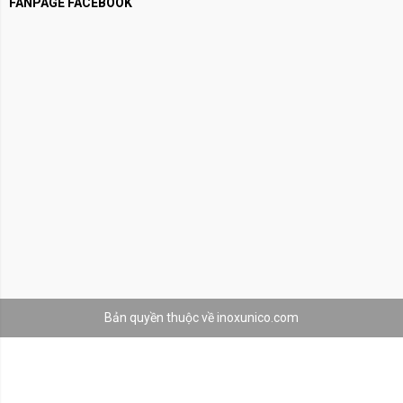
FANPAGE FACEBOOK
Bản quyền thuộc về inoxunico.com