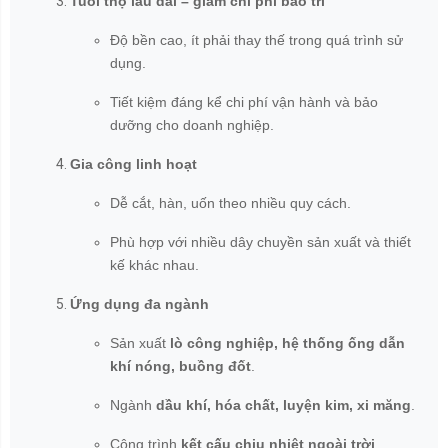
Tuổi thọ lâu dài – giảm chi phí bảo trì
Độ bền cao, ít phải thay thế trong quá trình sử
dụng.
Tiết kiệm đáng kể chi phí vận hành và bảo
dưỡng cho doanh nghiệp.
Gia công linh hoạt
Dễ cắt, hàn, uốn theo nhiều quy cách.
Phù hợp với nhiều dây chuyền sản xuất và thiết
kế khác nhau.
Ứng dụng đa ngành
Sản xuất
lò công nghiệp, hệ thống ống dẫn
khí nóng, buồng đốt
.
Ngành
dầu khí, hóa chất, luyện kim, xi măng
.
Công trình
kết cấu chịu nhiệt ngoài trời
.