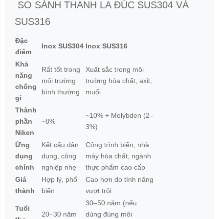
SO SÁNH THANH LA ĐÚC SUS304 VÀ
SUS316
Đặc
Inox SUS304
Inox SUS316
điểm
Khả
Rất tốt trong
Xuất sắc trong môi
năng
môi trường
trường hóa chất, axit,
chống
bình thường
muối
gỉ
Thành
~10% + Molybden (2–
phần
~8%
3%)
Niken
Ứng
Kết cấu dân
Công trình biển, nhà
dụng
dụng, công
máy hóa chất, ngành
chính
nghiệp nhẹ
thực phẩm cao cấp
Giá
Hợp lý, phổ
Cao hơn do tính năng
thành
biến
vượt trội
30–50 năm (nếu
Tuổi
20–30 năm
dùng đúng môi